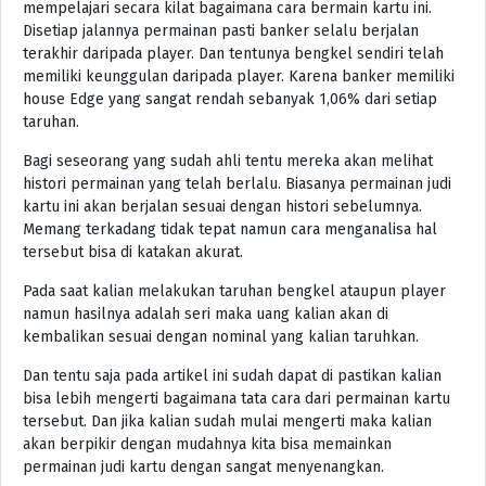
mempelajari secara kilat bagaimana cara bermain kartu ini.
Disetiap jalannya permainan pasti banker selalu berjalan
terakhir daripada player. Dan tentunya bengkel sendiri telah
memiliki keunggulan daripada player. Karena banker memiliki
house Edge yang sangat rendah sebanyak 1,06% dari setiap
taruhan.
Bagi seseorang yang sudah ahli tentu mereka akan melihat
histori permainan yang telah berlalu. Biasanya permainan judi
kartu ini akan berjalan sesuai dengan histori sebelumnya.
Memang terkadang tidak tepat namun cara menganalisa hal
tersebut bisa di katakan akurat.
Pada saat kalian melakukan taruhan bengkel ataupun player
namun hasilnya adalah seri maka uang kalian akan di
kembalikan sesuai dengan nominal yang kalian taruhkan.
Dan tentu saja pada artikel ini sudah dapat di pastikan kalian
bisa lebih mengerti bagaimana tata cara dari permainan kartu
tersebut. Dan jika kalian sudah mulai mengerti maka kalian
akan berpikir dengan mudahnya kita bisa memainkan
permainan judi kartu dengan sangat menyenangkan.