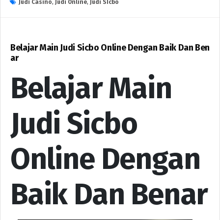
Judi Casino
,
Judi Online
,
Judi SIcbo
Belajar Main Judi Sicbo Online Dengan Baik Dan Ben
ar
Belajar Main
Judi Sicbo
Online Dengan
Baik Dan Benar