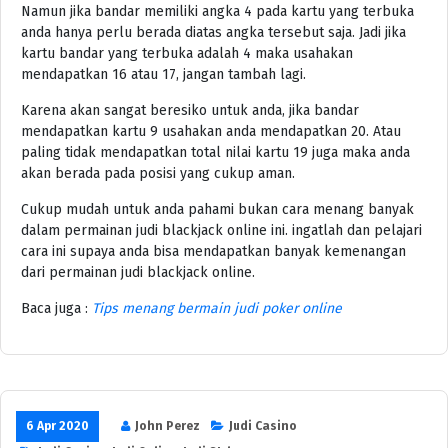
Namun jika bandar memiliki angka 4 pada kartu yang terbuka
anda hanya perlu berada diatas angka tersebut saja. Jadi jika
kartu bandar yang terbuka adalah 4 maka usahakan
mendapatkan 16 atau 17, jangan tambah lagi.
Karena akan sangat beresiko untuk anda, jika bandar
mendapatkan kartu 9 usahakan anda mendapatkan 20. Atau
paling tidak mendapatkan total nilai kartu 19 juga maka anda
akan berada pada posisi yang cukup aman.
Cukup mudah untuk anda pahami bukan cara menang banyak
dalam permainan judi blackjack online ini. ingatlah dan pelajari
cara ini supaya anda bisa mendapatkan banyak kemenangan
dari permainan judi blackjack online.
Baca juga :
Tips menang bermain judi poker online
6 Apr 2020
John Perez
Judi Casino