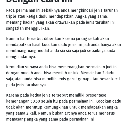
Pada permainan ini sebaiknya anda menghindari jenis taruhan
triple atau ketiga dadu mendapatkan. Angka yang sama,
memang hadiah yang akan ditawarkan pada jenis taruhan ini
sangatlah menggiurkan.
Namun hal tersebut diberikan karena jarang sekali akan
mendapatkan hasil kocokan dadu jenis ini. jadi anda hanya akan
membuang uang modal anda sia sia saja jadi sebaiknya anda
menghindarinya.
Kemudian supaya anda bisa memenangkan permainan judi ini
dengan mudah anda bisa memilih untuk. Memainkan 2 dadu
saja, atau anda bisa memilih jenis ganjil genap atau besar kecil
pada jenis taruhannya.
Karena pada kedua jenis tersebut memiliki presentase
kemenangan 50:50 selain itu pada permainan ini. Kocokan dadu
tidak akan menutup kemungkinan untuk mendapatkan angka
yang sama 2 kali. Namun bukan artinya anda terus menerus
memasang angka yang sama pada permainan ini.