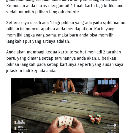
Kemudian anda harus mengambil 1 buah kartu lagi ketika anda
sudah memilih pilihan langkah double.
Sebenarnya masih ada 1 lagi pilihan yang ada yaitu split, namun
pilihan ini muncul apabila anda mendapatkan. Kartu yang
memiliki angka yang sama, maka baru anda bisa memilih
langkah split yang artinya adalah.
Anda akan membagi kedua kartu tersebut menjadi 2 taruhan
baru, yang dimana setiap taruhannya anda akan. Diberikan
pilihan langkah pada setiap kartunya seperti yang sudah saya
jelaskan tadi kepada anda.