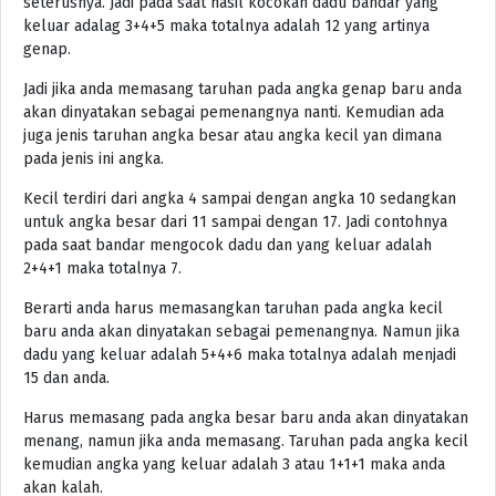
seterusnya. Jadi pada saat hasil kocokan dadu bandar yang
keluar adalag 3+4+5 maka totalnya adalah 12 yang artinya
genap.
Jadi jika anda memasang taruhan pada angka genap baru anda
akan dinyatakan sebagai pemenangnya nanti. Kemudian ada
juga jenis taruhan angka besar atau angka kecil yan dimana
pada jenis ini angka.
Kecil terdiri dari angka 4 sampai dengan angka 10 sedangkan
untuk angka besar dari 11 sampai dengan 17. Jadi contohnya
pada saat bandar mengocok dadu dan yang keluar adalah
2+4+1 maka totalnya 7.
Berarti anda harus memasangkan taruhan pada angka kecil
baru anda akan dinyatakan sebagai pemenangnya. Namun jika
dadu yang keluar adalah 5+4+6 maka totalnya adalah menjadi
15 dan anda.
Harus memasang pada angka besar baru anda akan dinyatakan
menang, namun jika anda memasang. Taruhan pada angka kecil
kemudian angka yang keluar adalah 3 atau 1+1+1 maka anda
akan kalah.