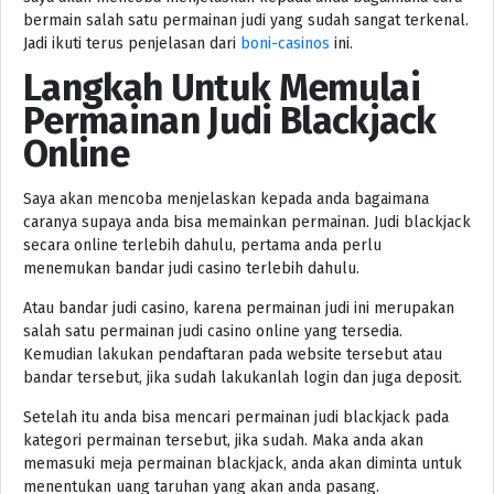
bermain salah satu permainan judi yang sudah sangat terkenal.
Jadi ikuti terus penjelasan dari
boni-casinos
ini.
Langkah Untuk Memulai
Permainan Judi Blackjack
Online
Saya akan mencoba menjelaskan kepada anda bagaimana
caranya supaya anda bisa memainkan permainan. Judi blackjack
secara online terlebih dahulu, pertama anda perlu
menemukan bandar judi casino terlebih dahulu.
Atau bandar judi casino, karena permainan judi ini merupakan
salah satu permainan judi casino online yang tersedia.
Kemudian lakukan pendaftaran pada website tersebut atau
bandar tersebut, jika sudah lakukanlah login dan juga deposit.
Setelah itu anda bisa mencari permainan judi blackjack pada
kategori permainan tersebut, jika sudah. Maka anda akan
memasuki meja permainan blackjack, anda akan diminta untuk
menentukan uang taruhan yang akan anda pasang.