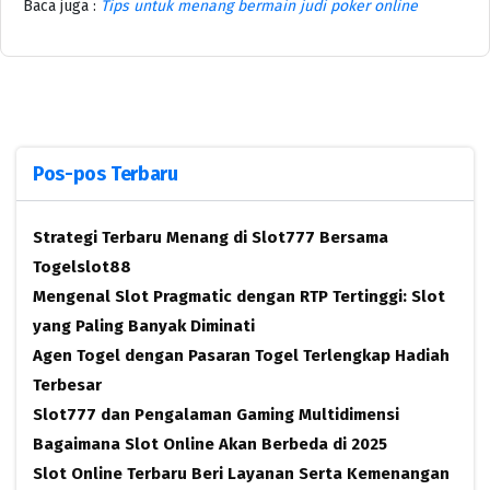
Baca juga :
Tips untuk menang bermain judi poker online
Pos-pos Terbaru
Strategi Terbaru Menang di Slot777 Bersama
Togelslot88
Mengenal Slot Pragmatic dengan RTP Tertinggi: Slot
yang Paling Banyak Diminati
Agen Togel dengan Pasaran Togel Terlengkap Hadiah
Terbesar
Slot777 dan Pengalaman Gaming Multidimensi
Bagaimana Slot Online Akan Berbeda di 2025
Slot Online Terbaru Beri Layanan Serta Kemenangan