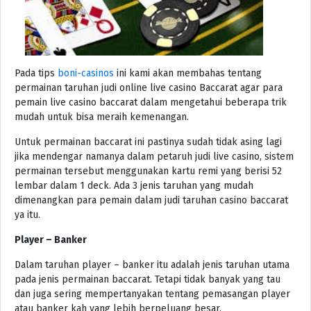
Pada tips
boni-casinos
ini kami akan membahas tentang
permainan taruhan judi online live casino Baccarat agar para
pemain live casino baccarat dalam mengetahui beberapa trik
mudah untuk bisa meraih kemenangan.
Untuk permainan baccarat ini pastinya sudah tidak asing lagi
jika mendengar namanya dalam petaruh judi live casino, sistem
permainan tersebut menggunakan kartu remi yang berisi 52
lembar dalam 1 deck. Ada 3 jenis taruhan yang mudah
dimenangkan para pemain dalam judi taruhan casino baccarat
ya itu.
Player – Banker
Dalam taruhan player – banker itu adalah jenis taruhan utama
pada jenis permainan baccarat. Tetapi tidak banyak yang tau
dan juga sering mempertanyakan tentang pemasangan player
atau banker kah yang lebih berpeluang besar.