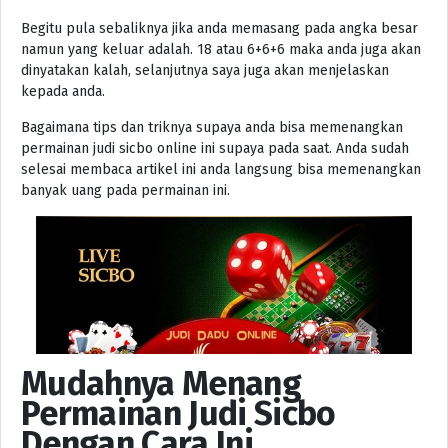
Begitu pula sebaliknya jika anda memasang pada angka besar
namun yang keluar adalah. 18 atau 6+6+6 maka anda juga akan
dinyatakan kalah, selanjutnya saya juga akan menjelaskan
kepada anda.
Bagaimana tips dan triknya supaya anda bisa memenangkan
permainan judi sicbo online ini supaya pada saat. Anda sudah
selesai membaca artikel ini anda langsung bisa memenangkan
banyak uang pada permainan ini.
Mudahnya Menang
Permainan Judi Sicbo
Dengan Cara Ini