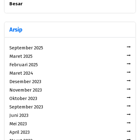
Besar
Arsip
September 2025
Maret 2025
Februari 2025
Maret 2024
Desember 2023
November 2023
Oktober 2023
September 2023
Juni 2023
Mei 2023
April 2023