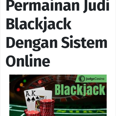
Permainan Judi
Blackjack
Dengan Sistem
Online