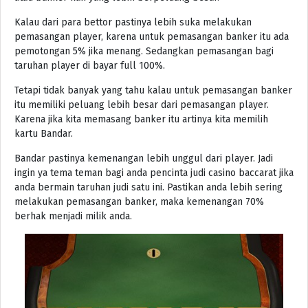
Kalau dari para bettor pastinya lebih suka melakukan
pemasangan player, karena untuk pemasangan banker itu ada
pemotongan 5% jika menang. Sedangkan pemasangan bagi
taruhan player di bayar full 100%.
Tetapi tidak banyak yang tahu kalau untuk pemasangan banker
itu memiliki peluang lebih besar dari pemasangan player.
Karena jika kita memasang banker itu artinya kita memilih
kartu Bandar.
Bandar pastinya kemenangan lebih unggul dari player. Jadi
ingin ya tema teman bagi anda pencinta judi casino baccarat jika
anda bermain taruhan judi satu ini. Pastikan anda lebih sering
melakukan pemasangan banker, maka kemenangan 70%
berhak menjadi milik anda.