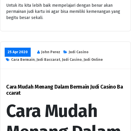
Untuk itu kita lebih baik mempelajari dengan benar akan
permainan judi kartu ini agar bisa memiliki kemenangan yang
begitu besar sekali.
25 Apr 2020
John Perez
Judi Casino
Cara Bermain
,
Judi Baccarat
,
Judi Casino
,
Judi Online
Cara Mudah Menang Dalam Bermain Judi Casino Ba
ccarat
Cara Mudah