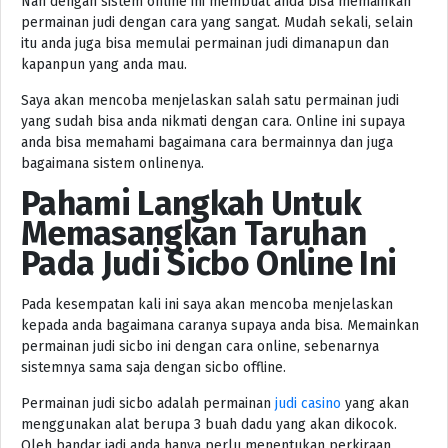
Nah dengan sistem online ini membuat anda bisa memainkan
permainan judi dengan cara yang sangat. Mudah sekali, selain
itu anda juga bisa memulai permainan judi dimanapun dan
kapanpun yang anda mau.
Saya akan mencoba menjelaskan salah satu permainan judi
yang sudah bisa anda nikmati dengan cara. Online ini supaya
anda bisa memahami bagaimana cara bermainnya dan juga
bagaimana sistem onlinenya.
Pahami Langkah Untuk
Memasangkan Taruhan
Pada Judi Sicbo Online Ini
Pada kesempatan kali ini saya akan mencoba menjelaskan
kepada anda bagaimana caranya supaya anda bisa. Memainkan
permainan judi sicbo ini dengan cara online, sebenarnya
sistemnya sama saja dengan sicbo offline.
Permainan judi sicbo adalah permainan
judi casino
yang akan
menggunakan alat berupa 3 buah dadu yang akan dikocok.
Oleh bandar jadi anda hanya perlu menentukan perkiraan