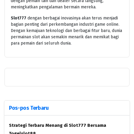
dengan pemain lain dan dealer secara langsung,
meningkatkan pengalaman bermain mereka.
Slot777
dengan berbagai inovasinya akan terus menjadi
bagian penting dari perkembangan industri game online.
Dengan kemajuan teknologi dan berbagai fitur baru, dunia
permainan slot akan semakin menarik dan memikat bagi
para pemain dari seluruh dunia.
Pos-pos Terbaru
Strategi Terbaru Menang di Slot777 Bersama
Togelslot88