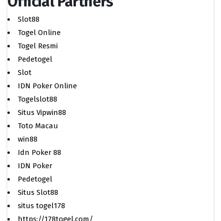
Official Partners
Slot88
Togel Online
Togel Resmi
Pedetogel
Slot
IDN Poker Online
Togelslot88
Situs Vipwin88
Toto Macau
win88
Idn Poker 88
IDN Poker
Pedetogel
Situs Slot88
situs togel178
https://178togel.com/