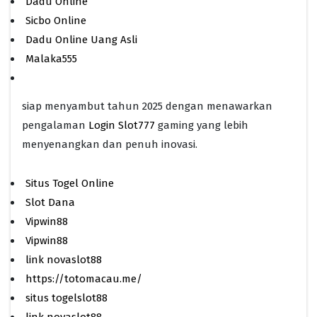
Dadu Online
Sicbo Online
Dadu Online Uang Asli
Malaka555
siap menyambut tahun 2025 dengan menawarkan
pengalaman
Login Slot777
gaming yang lebih
menyenangkan dan penuh inovasi.
Situs Togel Online
Slot Dana
Vipwin88
Vipwin88
link novaslot88
https://totomacau.me/
situs togelslot88