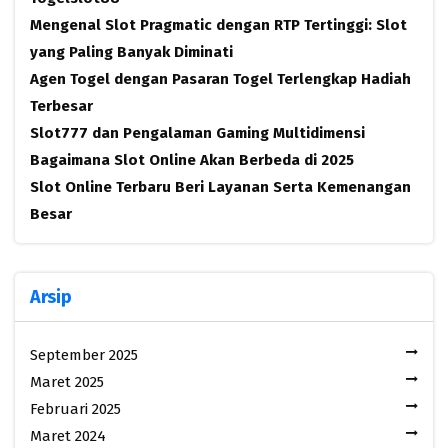
Mengenal Slot Pragmatic dengan RTP Tertinggi: Slot
yang Paling Banyak Diminati
Agen Togel dengan Pasaran Togel Terlengkap Hadiah
Terbesar
Slot777 dan Pengalaman Gaming Multidimensi
Bagaimana Slot Online Akan Berbeda di 2025
Slot Online Terbaru Beri Layanan Serta Kemenangan
Besar
Arsip
September 2025
Maret 2025
Februari 2025
Maret 2024