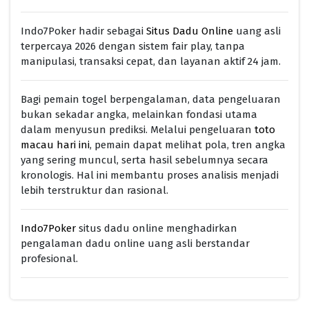
Indo7Poker hadir sebagai
Situs Dadu Online
uang asli
terpercaya 2026 dengan sistem fair play, tanpa
manipulasi, transaksi cepat, dan layanan aktif 24 jam.
Bagi pemain togel berpengalaman, data pengeluaran
bukan sekadar angka, melainkan fondasi utama
dalam menyusun prediksi. Melalui pengeluaran
toto
macau hari ini
, pemain dapat melihat pola, tren angka
yang sering muncul, serta hasil sebelumnya secara
kronologis. Hal ini membantu proses analisis menjadi
lebih terstruktur dan rasional.
Indo7Poker
situs dadu online menghadirkan
pengalaman dadu online uang asli berstandar
profesional.