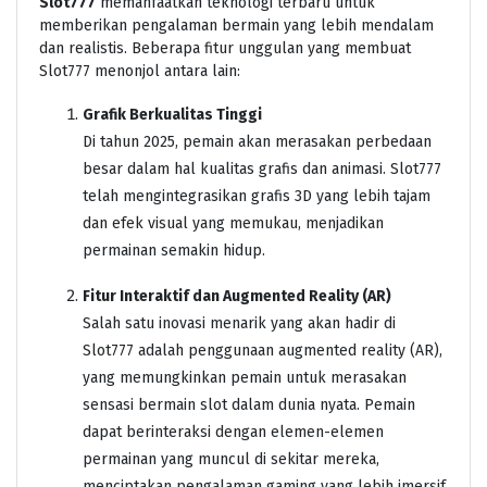
Slot777
memanfaatkan teknologi terbaru untuk
memberikan pengalaman bermain yang lebih mendalam
dan realistis. Beberapa fitur unggulan yang membuat
Slot777 menonjol antara lain:
Grafik Berkualitas Tinggi
Di tahun 2025, pemain akan merasakan perbedaan
besar dalam hal kualitas grafis dan animasi. Slot777
telah mengintegrasikan grafis 3D yang lebih tajam
dan efek visual yang memukau, menjadikan
permainan semakin hidup.
Fitur Interaktif dan Augmented Reality (AR)
Salah satu inovasi menarik yang akan hadir di
Slot777 adalah penggunaan augmented reality (AR),
yang memungkinkan pemain untuk merasakan
sensasi bermain slot dalam dunia nyata. Pemain
dapat berinteraksi dengan elemen-elemen
permainan yang muncul di sekitar mereka,
menciptakan pengalaman gaming yang lebih imersif.