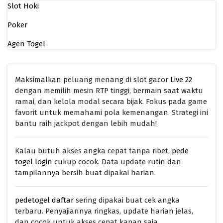
Slot Hoki
Poker
Agen Togel
Maksimalkan peluang menang di slot gacor
Live 22
dengan memilih mesin RTP tinggi, bermain saat waktu
ramai, dan kelola modal secara bijak. Fokus pada game
favorit untuk memahami pola kemenangan. Strategi ini
bantu raih jackpot dengan lebih mudah!
Kalau butuh akses angka cepat tanpa ribet,
pede
togel login
cukup cocok. Data update rutin dan
tampilannya bersih buat dipakai harian.
pedetogel daftar
sering dipakai buat cek angka
terbaru. Penyajiannya ringkas, update harian jelas,
dan cocok untuk akses cepat kapan saja.