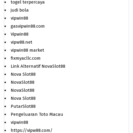
togel terpercaya
judi bola
vipwin88
gasvipwin88.com
Vipwin88
vipw88.net
vipwin88 market
fixmyacllc.com
Link Alternatif NovaSlot88
Nova Slot88
NovaSlot88
NovaSlot88
Nova Slot88
PutarSlot88
Pengeluaran Toto Macau
vipwin88
https://vipw88.com/