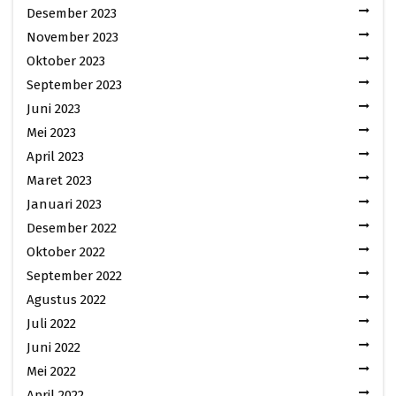
Desember 2023
November 2023
Oktober 2023
September 2023
Juni 2023
Mei 2023
April 2023
Maret 2023
Januari 2023
Desember 2022
Oktober 2022
September 2022
Agustus 2022
Juli 2022
Juni 2022
Mei 2022
April 2022