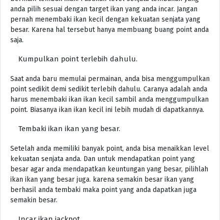
anda pilih sesuai dengan target ikan yang anda incar. Jangan
pernah menembaki ikan kecil dengan kekuatan senjata yang
besar. Karena hal tersebut hanya membuang buang point anda
saja.
Kumpulkan point terlebih dahulu.
Saat anda baru memulai permainan, anda bisa menggumpulkan
point sedikit demi sedikit terlebih dahulu. Caranya adalah anda
harus menembaki ikan ikan kecil sambil anda menggumpulkan
point. Biasanya ikan ikan kecil ini lebih mudah di dapatkannya.
Tembaki ikan ikan yang besar.
Setelah anda memiliki banyak point, anda bisa menaikkan level
kekuatan senjata anda. Dan untuk mendapatkan point yang
besar agar anda mendapatkan keuntungan yang besar, pilihlah
ikan ikan yang besar juga. karena semakin besar ikan yang
berhasil anda tembaki maka point yang anda dapatkan juga
semakin besar.
Incar ikan jackpot.