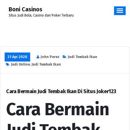
Skip
Boni Casinos
to
content
Situs Judi Bola, Casino dan Poker Terbaru
21 Apr 2020
John Perez
Judi Tembak Ikan
Judi Online
,
Judi Tembak Ikan
Cara Bermain Judi Tembak Ikan Di Situs Joker123
Cara Bermain