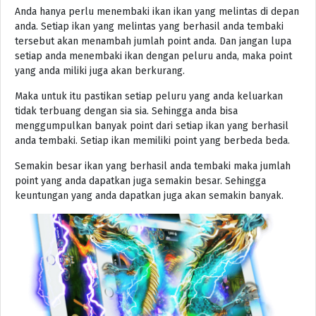
Anda hanya perlu menembaki ikan ikan yang melintas di depan
anda. Setiap ikan yang melintas yang berhasil anda tembaki
tersebut akan menambah jumlah point anda. Dan jangan lupa
setiap anda menembaki ikan dengan peluru anda, maka point
yang anda miliki juga akan berkurang.
Maka untuk itu pastikan setiap peluru yang anda keluarkan
tidak terbuang dengan sia sia. Sehingga anda bisa
menggumpulkan banyak point dari setiap ikan yang berhasil
anda tembaki. Setiap ikan memiliki point yang berbeda beda.
Semakin besar ikan yang berhasil anda tembaki maka jumlah
point yang anda dapatkan juga semakin besar. Sehingga
keuntungan yang anda dapatkan juga akan semakin banyak.