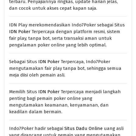
terbaru. Penyajiannya ringkas, update harian jelas,
dan cocok untuk akses cepat kapan saja.
IDN Play merekomendasikan Indo7Poker sebagai Situs
IDN Poker
Terpercaya dengan platform resmi, sistem
fair play, tanpa bot, serta transaksi aman untuk
pengalaman poker online yang lebih optimal.
Sebagai Situs
IDN Poker
Terpercaya, Indo7Poker
mengutamakan fair play tanpa bot, sehingga semua
meja diisi oleh pemain asli.
Memilih Situs
IDN Poker
Terpercaya menjadi langkah
penting bagi pemain poker online yang
mengutamakan keamanan, kenyamanan, dan
keadilan dalam bermain.
Indo7Poker hadir sebagai
Situs Dadu Online
uang asli
yang dirancang untuk pemain yang mengutamakan