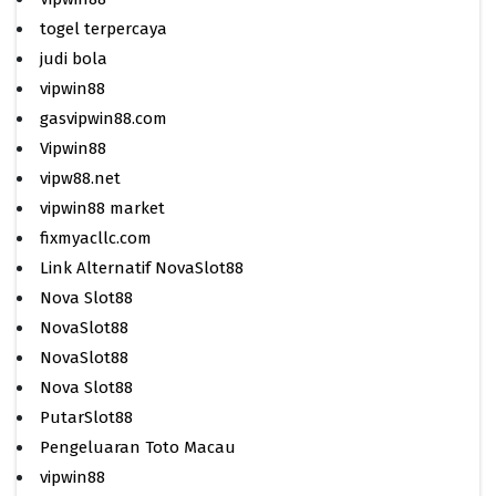
togel terpercaya
judi bola
vipwin88
gasvipwin88.com
Vipwin88
vipw88.net
vipwin88 market
fixmyacllc.com
Link Alternatif NovaSlot88
Nova Slot88
NovaSlot88
NovaSlot88
Nova Slot88
PutarSlot88
Pengeluaran Toto Macau
vipwin88