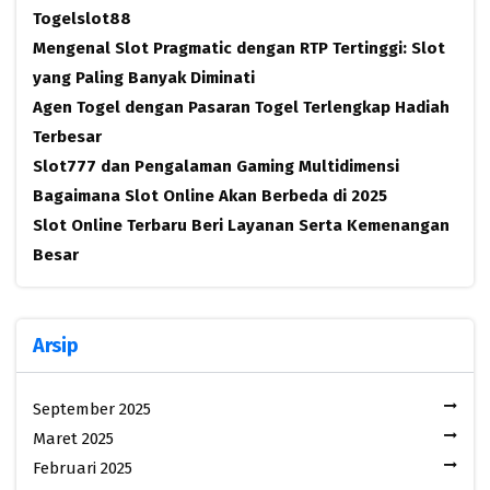
Togelslot88
Mengenal Slot Pragmatic dengan RTP Tertinggi: Slot
yang Paling Banyak Diminati
Agen Togel dengan Pasaran Togel Terlengkap Hadiah
Terbesar
Slot777 dan Pengalaman Gaming Multidimensi
Bagaimana Slot Online Akan Berbeda di 2025
Slot Online Terbaru Beri Layanan Serta Kemenangan
Besar
Arsip
September 2025
Maret 2025
Februari 2025