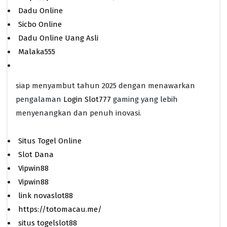
Dadu Online
Sicbo Online
Dadu Online Uang Asli
Malaka555
siap menyambut tahun 2025 dengan menawarkan
pengalaman
Login Slot777
gaming yang lebih
menyenangkan dan penuh inovasi.
Situs Togel Online
Slot Dana
Vipwin88
Vipwin88
link novaslot88
https://totomacau.me/
situs togelslot88