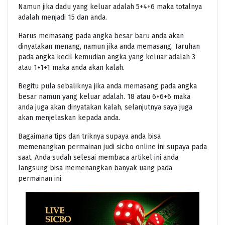
Namun jika dadu yang keluar adalah 5+4+6 maka totalnya
adalah menjadi 15 dan anda.
Harus memasang pada angka besar baru anda akan
dinyatakan menang, namun jika anda memasang. Taruhan
pada angka kecil kemudian angka yang keluar adalah 3
atau 1+1+1 maka anda akan kalah.
Begitu pula sebaliknya jika anda memasang pada angka
besar namun yang keluar adalah. 18 atau 6+6+6 maka
anda juga akan dinyatakan kalah, selanjutnya saya juga
akan menjelaskan kepada anda.
Bagaimana tips dan triknya supaya anda bisa
memenangkan permainan judi sicbo online ini supaya pada
saat. Anda sudah selesai membaca artikel ini anda
langsung bisa memenangkan banyak uang pada
permainan ini.