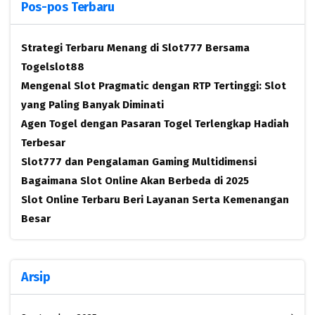
Pos-pos Terbaru
Strategi Terbaru Menang di Slot777 Bersama
Togelslot88
Mengenal Slot Pragmatic dengan RTP Tertinggi: Slot
yang Paling Banyak Diminati
Agen Togel dengan Pasaran Togel Terlengkap Hadiah
Terbesar
Slot777 dan Pengalaman Gaming Multidimensi
Bagaimana Slot Online Akan Berbeda di 2025
Slot Online Terbaru Beri Layanan Serta Kemenangan
Besar
Arsip