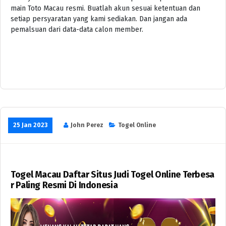
main Toto Macau resmi. Buatlah akun sesuai ketentuan dan
setiap persyaratan yang kami sediakan. Dan jangan ada
pemalsuan dari data-data calon member.
25 Jan 2023
John Perez
Togel Online
Togel Macau Daftar Situs Judi Togel Online Terbesa
r Paling Resmi Di Indonesia