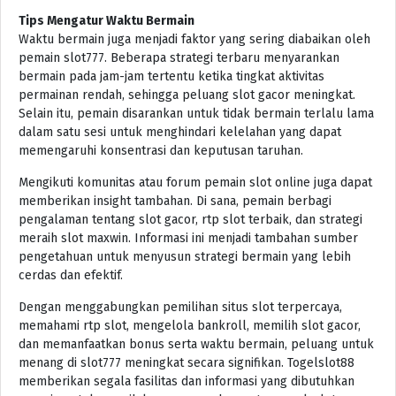
Tips Mengatur Waktu Bermain
Waktu bermain juga menjadi faktor yang sering diabaikan oleh
pemain slot777. Beberapa strategi terbaru menyarankan
bermain pada jam-jam tertentu ketika tingkat aktivitas
permainan rendah, sehingga peluang slot gacor meningkat.
Selain itu, pemain disarankan untuk tidak bermain terlalu lama
dalam satu sesi untuk menghindari kelelahan yang dapat
memengaruhi konsentrasi dan keputusan taruhan.
Mengikuti komunitas atau forum pemain slot online juga dapat
memberikan insight tambahan. Di sana, pemain berbagi
pengalaman tentang slot gacor, rtp slot terbaik, dan strategi
meraih slot maxwin. Informasi ini menjadi tambahan sumber
pengetahuan untuk menyusun strategi bermain yang lebih
cerdas dan efektif.
Dengan menggabungkan pemilihan situs slot terpercaya,
memahami rtp slot, mengelola bankroll, memilih slot gacor,
dan memanfaatkan bonus serta waktu bermain, peluang untuk
menang di slot777 meningkat secara signifikan. Togelslot88
memberikan segala fasilitas dan informasi yang dibutuhkan