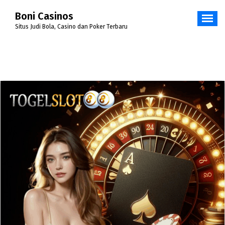
Skip
Boni Casinos
to
content
Situs Judi Bola, Casino dan Poker Terbaru