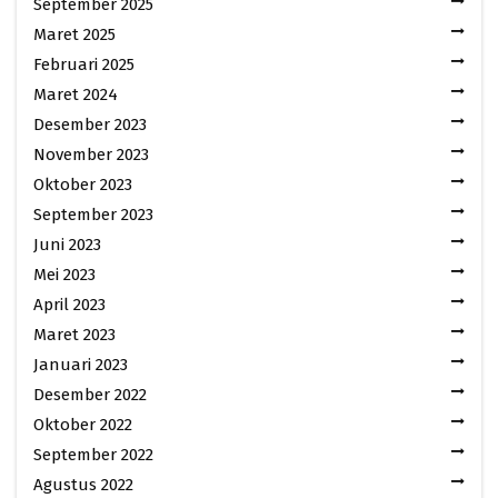
September 2025
Maret 2025
Februari 2025
Maret 2024
Desember 2023
November 2023
Oktober 2023
September 2023
Juni 2023
Mei 2023
April 2023
Maret 2023
Januari 2023
Desember 2022
Oktober 2022
September 2022
Agustus 2022