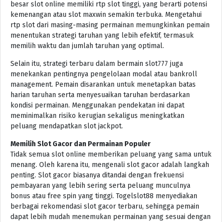
besar slot online memiliki rtp slot tinggi, yang berarti potensi
kemenangan atau slot maxwin semakin terbuka. Mengetahui
rtp slot dari masing-masing permainan memungkinkan pemain
menentukan strategi taruhan yang lebih efektif, termasuk
memilih waktu dan jumlah taruhan yang optimal.
Selain itu, strategi terbaru dalam bermain slot777 juga
menekankan pentingnya pengelolaan modal atau bankroll
management. Pemain disarankan untuk menetapkan batas
harian taruhan serta menyesuaikan taruhan berdasarkan
kondisi permainan. Menggunakan pendekatan ini dapat
meminimalkan risiko kerugian sekaligus meningkatkan
peluang mendapatkan slot jackpot.
Memilih Slot Gacor dan Permainan Populer
Tidak semua slot online memberikan peluang yang sama untuk
menang. Oleh karena itu, mengenali slot gacor adalah langkah
penting. Slot gacor biasanya ditandai dengan frekuensi
pembayaran yang lebih sering serta peluang munculnya
bonus atau free spin yang tinggi. Togelslot88 menyediakan
berbagai rekomendasi slot gacor terbaru, sehingga pemain
dapat lebih mudah menemukan permainan yang sesuai dengan