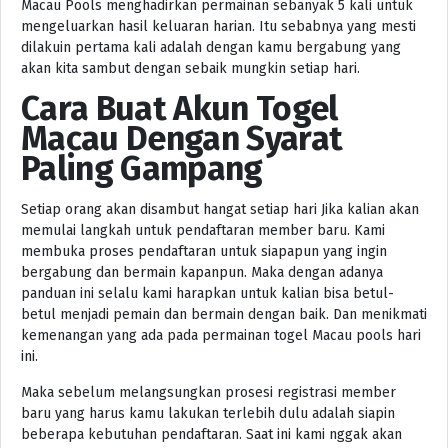
Macau Pools menghadirkan permainan sebanyak 5 kali untuk
mengeluarkan hasil keluaran harian. Itu sebabnya yang mesti
dilakuin pertama kali adalah dengan kamu bergabung yang
akan kita sambut dengan sebaik mungkin setiap hari.
Cara Buat Akun Togel
Macau Dengan Syarat
Paling Gampang
Setiap orang akan disambut hangat setiap hari Jika kalian akan
memulai langkah untuk pendaftaran member baru. Kami
membuka proses pendaftaran untuk siapapun yang ingin
bergabung dan bermain kapanpun. Maka dengan adanya
panduan ini selalu kami harapkan untuk kalian bisa betul-
betul menjadi pemain dan bermain dengan baik. Dan menikmati
kemenangan yang ada pada permainan togel Macau pools hari
ini.
Maka sebelum melangsungkan prosesi registrasi member
baru yang harus kamu lakukan terlebih dulu adalah siapin
beberapa kebutuhan pendaftaran. Saat ini kami nggak akan