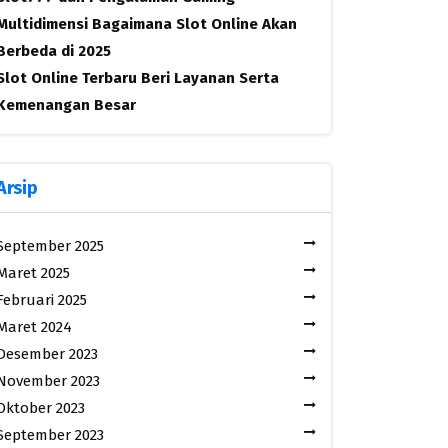
Multidimensi Bagaimana Slot Online Akan
Berbeda di 2025
Slot Online Terbaru Beri Layanan Serta
Kemenangan Besar
Arsip
September 2025
Maret 2025
Februari 2025
Maret 2024
Desember 2023
November 2023
Oktober 2023
September 2023