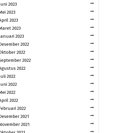
Juni 2023
Mei 2023
April 2023
Maret 2023
Januari 2023
Desember 2022
Oktober 2022
September 2022
Agustus 2022
Juli 2022
Juni 2022
Mei 2022
April 2022
Februari 2022
Desember 2021
November 2021
Oktober 2021