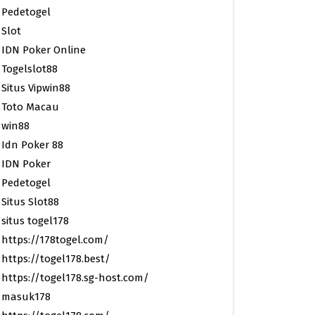
Pedetogel
Slot
IDN Poker Online
Togelslot88
Situs Vipwin88
Toto Macau
win88
Idn Poker 88
IDN Poker
Pedetogel
Situs Slot88
situs togel178
https://178togel.com/
https://togel178.best/
https://togel178.sg-host.com/
masuk178