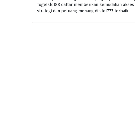
Togelslot88 daftar memberikan kemudahan akses 
strategi dan peluang menang di slot777 terbaik.