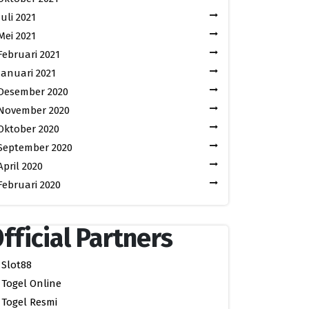
Juli 2021
Mei 2021
Februari 2021
Januari 2021
Desember 2020
November 2020
Oktober 2020
September 2020
April 2020
Februari 2020
fficial Partners
Slot88
Togel Online
Togel Resmi