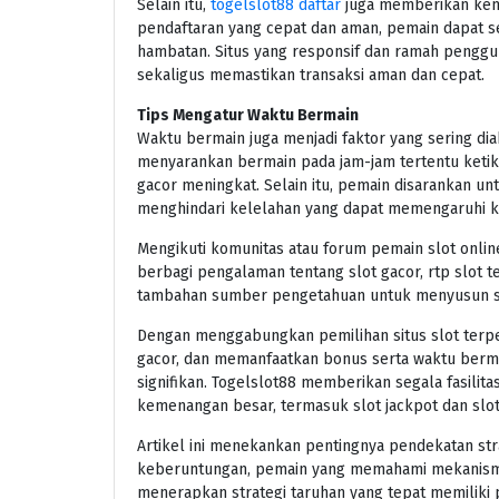
Selain itu,
togelslot88 daftar
juga memberikan kemu
pendaftaran yang cepat dan aman, pemain dapat se
hambatan. Situs yang responsif dan ramah peng
sekaligus memastikan transaksi aman dan cepat.
Tips Mengatur Waktu Bermain
Waktu bermain juga menjadi faktor yang sering dia
menyarankan bermain pada jam-jam tertentu ketika
gacor meningkat. Selain itu, pemain disarankan un
menghindari kelelahan yang dapat memengaruhi k
Mengikuti komunitas atau forum pemain slot onlin
berbagi pengalaman tentang slot gacor, rtp slot te
tambahan sumber pengetahuan untuk menyusun stra
Dengan menggabungkan pemilihan situs slot terpe
gacor, dan memanfaatkan bonus serta waktu berma
signifikan. Togelslot88 memberikan segala fasilit
kemenangan besar, termasuk slot jackpot dan slo
Artikel ini menekankan pentingnya pendekatan str
keberuntungan, pemain yang memahami mekanisme 
menerapkan strategi taruhan yang tepat memiliki p