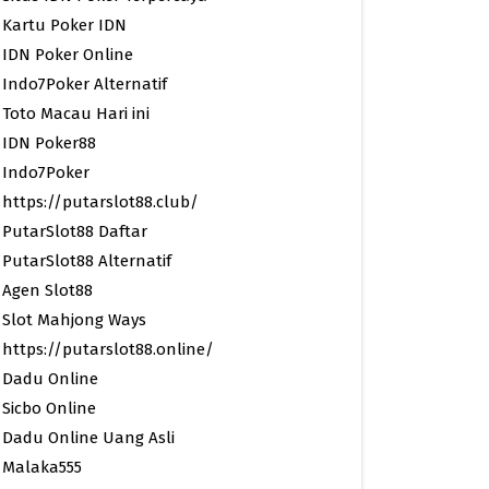
Kartu Poker IDN
IDN Poker Online
Indo7Poker Alternatif
Toto Macau Hari ini
IDN Poker88
Indo7Poker
https://putarslot88.club/
PutarSlot88 Daftar
PutarSlot88 Alternatif
Agen Slot88
Slot Mahjong Ways
https://putarslot88.online/
Dadu Online
Sicbo Online
Dadu Online Uang Asli
Malaka555