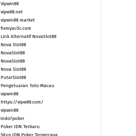
Vipwin88
vipw88.net
vipwin88 market
fixmyacllc.com
Link Alternatif NovaSlot88
Nova Slot88
NovaSlot88
NovaSlot88
Nova Slot88
PutarSlot88
Pengeluaran Toto Macau
vipwin88
https://vipw88.com/
vipwin88
indo7poker
Poker IDN Terbaru
Situs IDN Poker Terpercaya