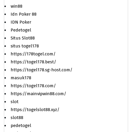
win88
Idn Poker 88
IDN Poker
Pedetogel
Situs Slot88
situs togel178
https://178togel.com/
https://togel178.best/
https://togel178.sg-host.com/
masuk178
https://togel178.com/
https://mainvipwin88.com/
slot
https://togelslot88.xyz/
slot88
pedetogel