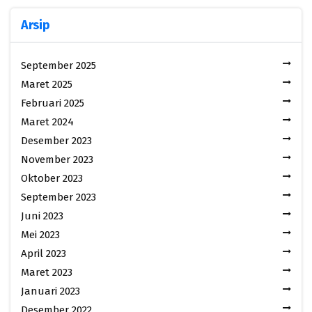
Arsip
September 2025
Maret 2025
Februari 2025
Maret 2024
Desember 2023
November 2023
Oktober 2023
September 2023
Juni 2023
Mei 2023
April 2023
Maret 2023
Januari 2023
Desember 2022