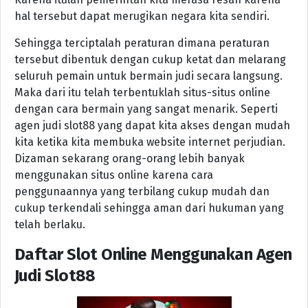
hal tersebut dapat merugikan negara kita sendiri.
Sehingga terciptalah peraturan dimana peraturan
tersebut dibentuk dengan cukup ketat dan melarang
seluruh pemain untuk bermain judi secara langsung.
Maka dari itu telah terbentuklah situs-situs online
dengan cara bermain yang sangat menarik. Seperti
agen judi slot88 yang dapat kita akses dengan mudah
kita ketika kita membuka website internet perjudian.
Dizaman sekarang orang-orang lebih banyak
menggunakan situs online karena cara
penggunaannya yang terbilang cukup mudah dan
cukup terkendali sehingga aman dari hukuman yang
telah berlaku.
Daftar Slot Online Menggunakan Agen
Judi Slot88