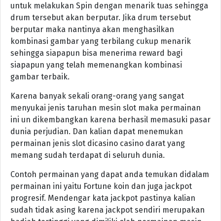
untuk melakukan Spin dengan menarik tuas sehingga
drum tersebut akan berputar. Jika drum tersebut
berputar maka nantinya akan menghasilkan
kombinasi gambar yang terbilang cukup menarik
sehingga siapapun bisa menerima reward bagi
siapapun yang telah memenangkan kombinasi
gambar terbaik.
Karena banyak sekali orang-orang yang sangat
menyukai jenis taruhan mesin slot maka permainan
ini un dikembangkan karena berhasil memasuki pasar
dunia perjudian. Dan kalian dapat menemukan
permainan jenis slot dicasino casino darat yang
memang sudah terdapat di seluruh dunia.
Contoh permainan yang dapat anda temukan didalam
permainan ini yaitu Fortune koin dan juga jackpot
progresif. Mendengar kata jackpot pastinya kalian
sudah tidak asing karena jackpot sendiri merupakan