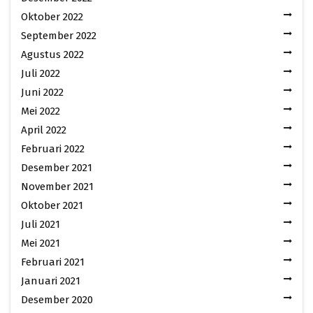
Oktober 2022
September 2022
Agustus 2022
Juli 2022
Juni 2022
Mei 2022
April 2022
Februari 2022
Desember 2021
November 2021
Oktober 2021
Juli 2021
Mei 2021
Februari 2021
Januari 2021
Desember 2020