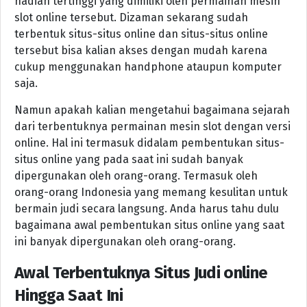
hadiah tertinggi yang dimiliki oleh permainan mesin
slot online tersebut. Dizaman sekarang sudah
terbentuk situs-situs online dan situs-situs online
tersebut bisa kalian akses dengan mudah karena
cukup menggunakan handphone ataupun komputer
saja.
Namun apakah kalian mengetahui bagaimana sejarah
dari terbentuknya permainan mesin slot dengan versi
online. Hal ini termasuk didalam pembentukan situs-
situs online yang pada saat ini sudah banyak
dipergunakan oleh orang-orang. Termasuk oleh
orang-orang Indonesia yang memang kesulitan untuk
bermain judi secara langsung. Anda harus tahu dulu
bagaimana awal pembentukan situs online yang saat
ini banyak dipergunakan oleh orang-orang.
Awal Terbentuknya Situs Judi online
Hingga Saat Ini