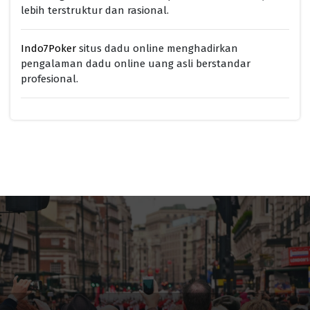
lebih terstruktur dan rasional.
Indo7Poker
situs dadu online menghadirkan
pengalaman dadu online uang asli berstandar
profesional.