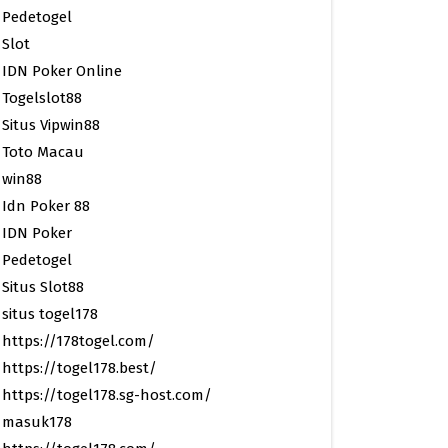
Pedetogel
Slot
IDN Poker Online
Togelslot88
Situs Vipwin88
Toto Macau
win88
Idn Poker 88
IDN Poker
Pedetogel
Situs Slot88
situs togel178
https://178togel.com/
https://togel178.best/
https://togel178.sg-host.com/
masuk178