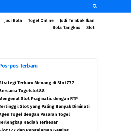
Judi Bola
Togel Online
Judi Tembak Ikan
Bola Tangkas
Slot
Pos-pos Terbaru
Strategi Terbaru Menang di Slot777
Bersama Togelslot88
Mengenal Slot Pragmatic dengan RTP
Tertinggi: Slot yang Paling Banyak Diminati
Agen Togel dengan Pasaran Togel
Terlengkap Hadiah Terbesar
Slot777 dan Pengalaman Gaming