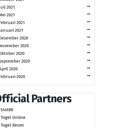
Juli 2021
Mei 2021
Februari 2021
Januari 2021
Desember 2020
November 2020
Oktober 2020
September 2020
April 2020
Februari 2020
fficial Partners
Slot88
Togel Online
Togel Resmi