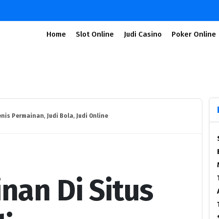
Home
Slot Online
Judi Casino
Poker Online
enis Permainan
,
Judi Bola
,
Judi Online
nan Di Situs