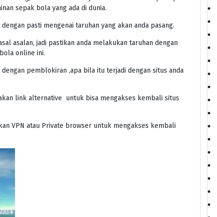
ainan sepak bola yang ada di dunia.
dengan pasti mengenai taruhan yang akan anda pasang.
asal asalan, jadi pastikan anda melakukan taruhan dengan
ola online ini.
an dengan pemblokiran ,apa bila itu terjadi dengan situs anda
kan link alternative untuk bisa mengakses kembali situs
kan VPN atau Private browser untuk mengakses kembali