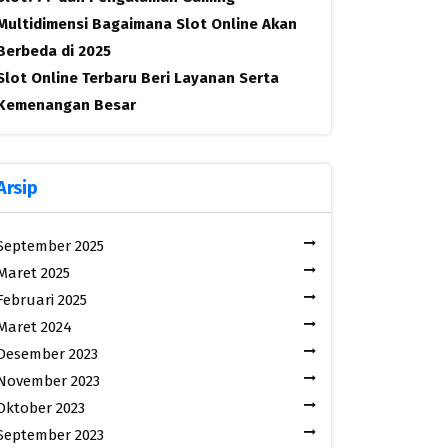
Multidimensi Bagaimana Slot Online Akan
Berbeda di 2025
Slot Online Terbaru Beri Layanan Serta
Kemenangan Besar
Arsip
September 2025
Maret 2025
Februari 2025
Maret 2024
Desember 2023
November 2023
Oktober 2023
September 2023