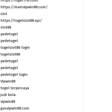
https://togel178.com/
https://mainvipwin88.com/
slot
https://togelslot88.xyz/
slot88
pedetogel
pedetogel
togelslot88 login
togelslot88
pedetogel
pedetogel
pedetogel login
Vipwin88
togel terpercaya
judi bola
vipwin88
gasvipwin88.com