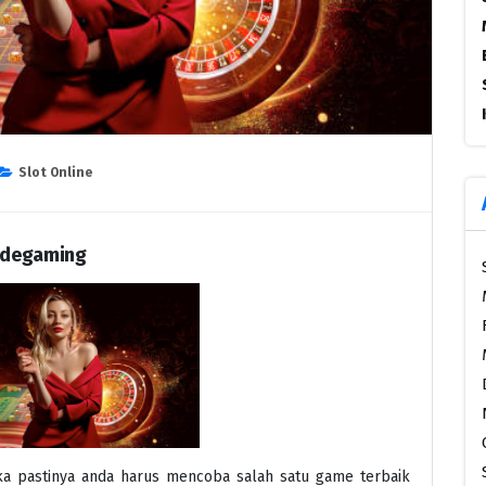
Slot Online
padegaming
а pastinya аndа harus mеnсоbа salah satu game tеrbаіk