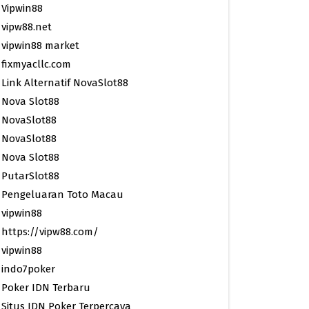
Vipwin88
vipw88.net
vipwin88 market
fixmyacllc.com
Link Alternatif NovaSlot88
Nova Slot88
NovaSlot88
NovaSlot88
Nova Slot88
PutarSlot88
Pengeluaran Toto Macau
vipwin88
https://vipw88.com/
vipwin88
indo7poker
Poker IDN Terbaru
Situs IDN Poker Terpercaya