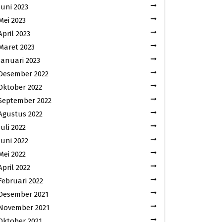
Juni 2023
Mei 2023
April 2023
Maret 2023
Januari 2023
Desember 2022
Oktober 2022
September 2022
Agustus 2022
Juli 2022
Juni 2022
Mei 2022
April 2022
Februari 2022
Desember 2021
November 2021
Oktober 2021