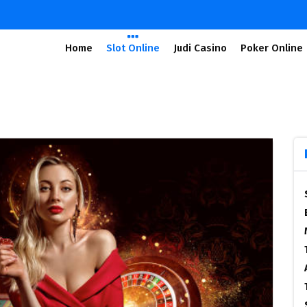
Home
Slot Online
Judi Casino
Poker Online