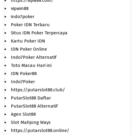
https://vipw88.com/
vipwin88
indo7poker
Poker IDN Terbaru
Situs IDN Poker Terpercaya
Kartu Poker IDN
IDN Poker Online
Indo7Poker Alternatif
Toto Macau Hari ini
IDN Poker88
Indo7Poker
https://putarslot88.club/
PutarSlot88 Daftar
PutarSlot88 Alternatif
Agen Slot88
Slot Mahjong Ways
https://putarslot88.online/