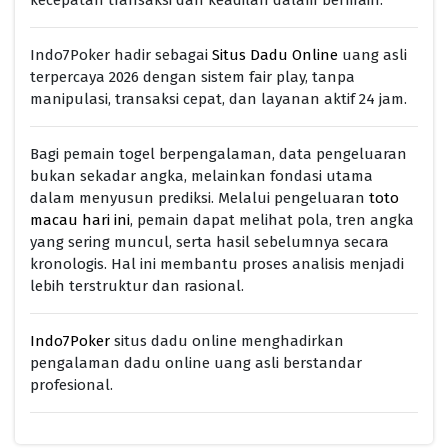
kecepatan transaksi dan keadilan dalam bermain.
Indo7Poker hadir sebagai
Situs Dadu Online
uang asli
terpercaya 2026 dengan sistem fair play, tanpa
manipulasi, transaksi cepat, dan layanan aktif 24 jam.
Bagi pemain togel berpengalaman, data pengeluaran
bukan sekadar angka, melainkan fondasi utama
dalam menyusun prediksi. Melalui pengeluaran
toto
macau hari ini
, pemain dapat melihat pola, tren angka
yang sering muncul, serta hasil sebelumnya secara
kronologis. Hal ini membantu proses analisis menjadi
lebih terstruktur dan rasional.
Indo7Poker
situs dadu online menghadirkan
pengalaman dadu online uang asli berstandar
profesional.