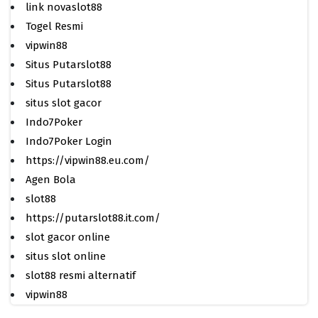
link novaslot88
Togel Resmi
vipwin88
Situs Putarslot88
Situs Putarslot88
situs slot gacor
Indo7Poker
Indo7Poker Login
https://vipwin88.eu.com/
Agen Bola
slot88
https://putarslot88.it.com/
slot gacor online
situs slot online
slot88 resmi alternatif
vipwin88