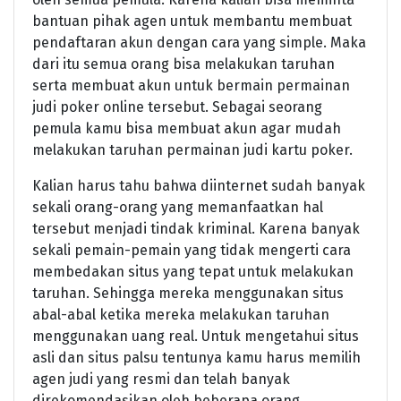
bantuan pihak agen untuk membantu membuat
pendaftaran akun dengan cara yang simple. Maka
dari itu semua orang bisa melakukan taruhan
serta membuat akun untuk bermain permainan
judi poker online tersebut. Sebagai seorang
pemula kamu bisa membuat akun agar mudah
melakukan taruhan permainan judi kartu poker.
Kalian harus tahu bahwa diinternet sudah banyak
sekali orang-orang yang memanfaatkan hal
tersebut menjadi tindak kriminal. Karena banyak
sekali pemain-pemain yang tidak mengerti cara
membedakan situs yang tepat untuk melakukan
taruhan. Sehingga mereka menggunakan situs
abal-abal ketika mereka melakukan taruhan
menggunakan uang real. Untuk mengetahui situs
asli dan situs palsu tentunya kamu harus memilih
agen judi yang resmi dan telah banyak
direkomendasikan oleh beberapa orang.