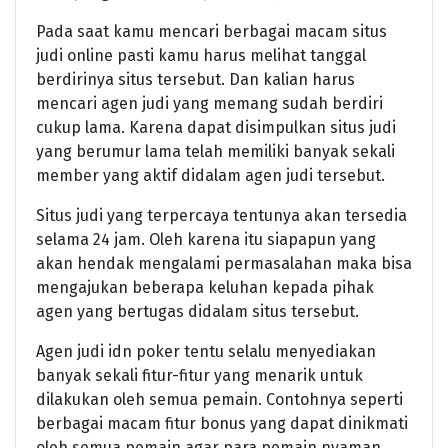
Pada saat kamu mencari berbagai macam situs
judi online pasti kamu harus melihat tanggal
berdirinya situs tersebut. Dan kalian harus
mencari agen judi yang memang sudah berdiri
cukup lama. Karena dapat disimpulkan situs judi
yang berumur lama telah memiliki banyak sekali
member yang aktif didalam agen judi tersebut.
Situs judi yang terpercaya tentunya akan tersedia
selama 24 jam. Oleh karena itu siapapun yang
akan hendak mengalami permasalahan maka bisa
mengajukan beberapa keluhan kepada pihak
agen yang bertugas didalam situs tersebut.
Agen judi idn poker tentu selalu menyediakan
banyak sekali fitur-fitur yang menarik untuk
dilakukan oleh semua pemain. Contohnya seperti
berbagai macam fitur bonus yang dapat dinikmati
oleh semua pemain agar para pemain nyaman