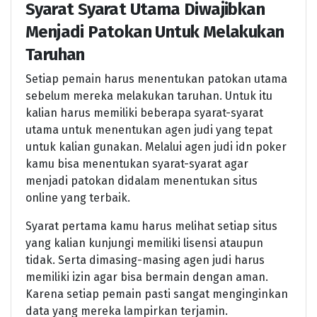
Syarat Syarat Utama Diwajibkan
Menjadi Patokan Untuk Melakukan
Taruhan
Setiap pemain harus menentukan patokan utama
sebelum mereka melakukan taruhan. Untuk itu
kalian harus memiliki beberapa syarat-syarat
utama untuk menentukan agen judi yang tepat
untuk kalian gunakan. Melalui agen judi idn poker
kamu bisa menentukan syarat-syarat agar
menjadi patokan didalam menentukan situs
online yang terbaik.
Syarat pertama kamu harus melihat setiap situs
yang kalian kunjungi memiliki lisensi ataupun
tidak. Serta dimasing-masing agen judi harus
memiliki izin agar bisa bermain dengan aman.
Karena setiap pemain pasti sangat menginginkan
data yang mereka lampirkan terjamin.