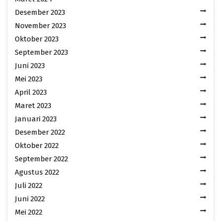
Desember 2023
November 2023
Oktober 2023
September 2023
Juni 2023
Mei 2023
April 2023
Maret 2023
Januari 2023
Desember 2022
Oktober 2022
September 2022
Agustus 2022
Juli 2022
Juni 2022
Mei 2022