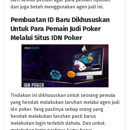
dan juga betah menggunakan agen judi ini.
Pembuatan ID Baru Dikhususkan
Untuk Para Pemain Judi Poker
Melalui Situs IDN Poker
Tindakan ini dikhususkan untuk seorang pemula
yang hendak melakukan taruhan melalui agen judi
idn poker. Yang pastinya setiap orang yang
hendak melakukan taruhan pasti harus
melakukan login terlebih dahulu. Dan untuk