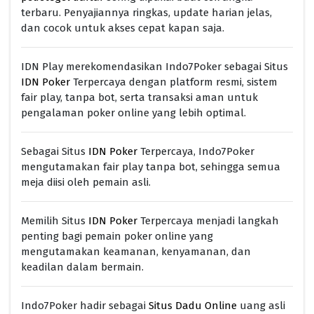
terbaru. Penyajiannya ringkas, update harian jelas,
dan cocok untuk akses cepat kapan saja.
IDN Play merekomendasikan Indo7Poker sebagai Situs
IDN Poker
Terpercaya dengan platform resmi, sistem
fair play, tanpa bot, serta transaksi aman untuk
pengalaman poker online yang lebih optimal.
Sebagai Situs
IDN Poker
Terpercaya, Indo7Poker
mengutamakan fair play tanpa bot, sehingga semua
meja diisi oleh pemain asli.
Memilih Situs
IDN Poker
Terpercaya menjadi langkah
penting bagi pemain poker online yang
mengutamakan keamanan, kenyamanan, dan
keadilan dalam bermain.
Indo7Poker hadir sebagai
Situs Dadu Online
uang asli