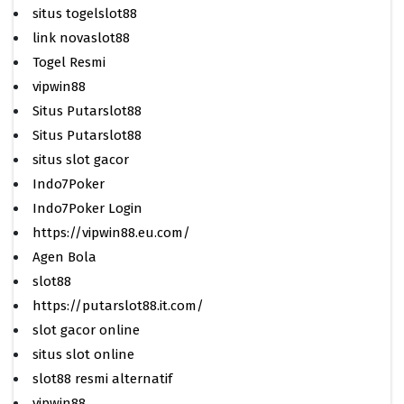
situs togelslot88
link novaslot88
Togel Resmi
vipwin88
Situs Putarslot88
Situs Putarslot88
situs slot gacor
Indo7Poker
Indo7Poker Login
https://vipwin88.eu.com/
Agen Bola
slot88
https://putarslot88.it.com/
slot gacor online
situs slot online
slot88 resmi alternatif
vipwin88