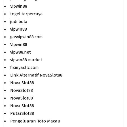
Vipwin88
togel terpercaya
judi bola
vipwin88
gasvipwin88.com
Vipwin88
vipw88.net
vipwin88 market
fixmyacllc.com
Link Alternatif NovaSlot88
Nova Slot88
NovaSlot88
NovaSlot88
Nova Slot88
PutarSlot88
Pengeluaran Toto Macau